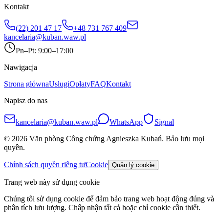
Kontakt
(22) 201 47 17
+48 731 767 409
kancelaria@kuban.waw.pl
Pn–Pt: 9:00–17:00
Nawigacja
Strona główna
Usługi
Opłaty
FAQ
Kontakt
Napisz do nas
kancelaria@kuban.waw.pl
WhatsApp
Signal
©
2026
Văn phòng Công chứng Agnieszka Kubań
.
Bảo lưu mọi
quyền.
Chính sách quyền riêng tư
Cookie
Quản lý cookie
Trang web này sử dụng cookie
Chúng tôi sử dụng cookie để đảm bảo trang web hoạt động đúng và
phân tích lưu lượng. Chấp nhận tất cả hoặc chỉ cookie cần thiết.