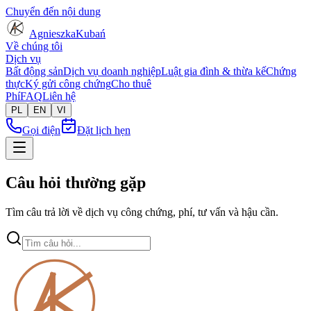
Chuyển đến nội dung
Agnieszka
Kubań
Về chúng tôi
Dịch vụ
Bất động sản
Dịch vụ doanh nghiệp
Luật gia đình & thừa kế
Chứng
thực
Ký gửi công chứng
Cho thuê
Phí
FAQ
Liên hệ
PL
EN
VI
Gọi điện
Đặt lịch hẹn
Câu hỏi thường gặp
Tìm câu trả lời về dịch vụ công chứng, phí, tư vấn và hậu cần.