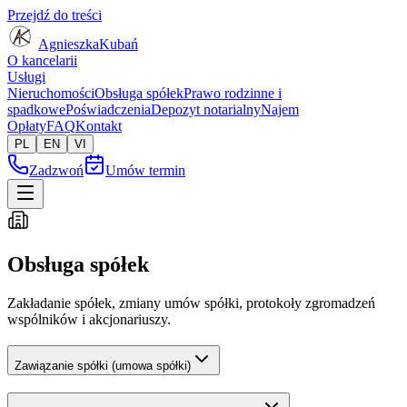
Przejdź do treści
Agnieszka
Kubań
O kancelarii
Usługi
Nieruchomości
Obsługa spółek
Prawo rodzinne i
spadkowe
Poświadczenia
Depozyt notarialny
Najem
Opłaty
FAQ
Kontakt
PL
EN
VI
Zadzwoń
Umów termin
Obsługa spółek
Zakładanie spółek, zmiany umów spółki, protokoły zgromadzeń
wspólników i akcjonariuszy.
Zawiązanie spółki (umowa spółki)