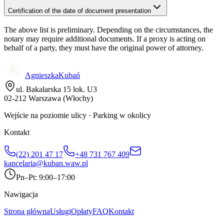
Certification of the date of document presentation
The above list is preliminary. Depending on the circumstances, the
notary may require additional documents. If a proxy is acting on
behalf of a party, they must have the original power of attorney.
Agnieszka
Kubań
ul. Bakalarska 15 lok. U3
02-212 Warszawa (Włochy)
Wejście na poziomie ulicy · Parking w okolicy
Kontakt
(22) 201 47 17
+48 731 767 409
kancelaria@kuban.waw.pl
Pn–Pt: 9:00–17:00
Nawigacja
Strona główna
Usługi
Opłaty
FAQ
Kontakt